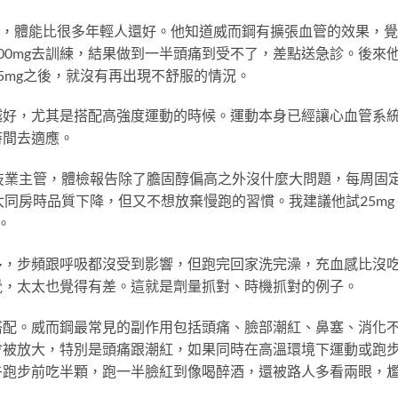
sFit，體能比很多年輕人還好。他知道威而鋼有擴張血管的效果，
00mg去訓練，結果做到一半頭痛到受不了，差點送急診。後來
5mg之後，就沒有再出現不舒服的情況。
越好，尤其是搭配高強度運動的時候。運動本身已經讓心血管系
時間去適應。
技業主管，體檢報告除了膽固醇偏高之外沒什麼大問題，每周固
太同房時品質下降，但又不想放棄慢跑的習慣。我建議他試25mg
。
多，步頻跟呼吸都沒受到影響，但跑完回家洗完澡，充血感比沒
覺，太太也覺得有差。這就是劑量抓對、時機抓對的例子。
搭配。威而鋼最常見的副作用包括頭痛、臉部潮紅、鼻塞、消化
會被放大，特別是頭痛跟潮紅，如果同時在高溫環境下運動或跑
午跑步前吃半顆，跑一半臉紅到像喝醉酒，還被路人多看兩眼，