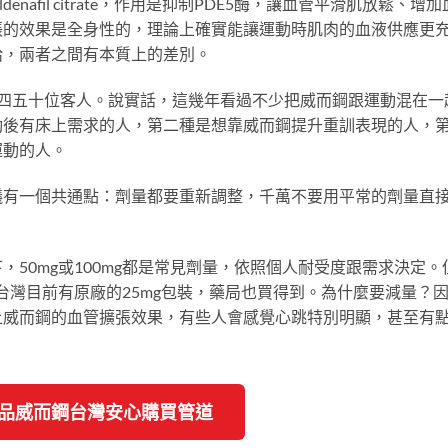
nafil citrate，作用是抑制PDE5酶，讓血管平滑肌放鬆、增加
張的效果是全身性的，理論上確實能讓運動時肌肉的血液供應更
給，兩者之間有本質上的差別。
觸四五十位客人。說實話，這幾年看過不少把威而鋼跟運動混在一
動後有床上需求的人，第二種是想靠威而鋼提升重訓表現的人，
運動的人。
議有一個共通點：劑量都要重新調整，千萬不要用平常的劑量直
50mg或100mg都是常見劑量，依照個人耐受度跟需求決定。
台灣目前有原廠的25mg包裝，藥局也買得到。為什麼要減量？
上威而鋼的血管擴張效果，有些人會感覺心跳特別明顯，甚至有
 正品威而鋼台灣安心購買管道