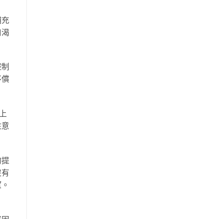
補充
口渴
控制
不償
上
注意
的提
沒有
望。