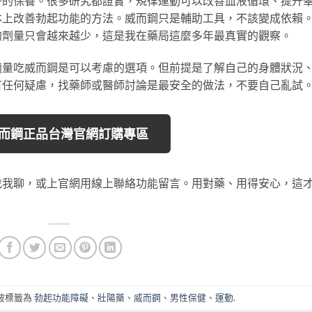
好的保養。很多研究都證實，規律運動可以改善血液循環、提升
本上改善勃起功能的方法。威而鋼只是輔助工具，不該變成依賴
的劑量只會越來越少，這是我在藥局這麼多年最真實的觀察。
適量吃威而鋼是可以考慮的選項。但前提是了解自己的身體狀況
有任何疑慮，找藥師或醫師討論是最安全的做法，不要自己亂試
 威而鋼正品台灣官網訂購專區
找我聊，或上官網用線上聯絡功能留言。用對藥、用得安心，這
被標籤為
勃起功能障礙
、
壯陽藥
、
威而鋼
、
男性保健
、
運動
.