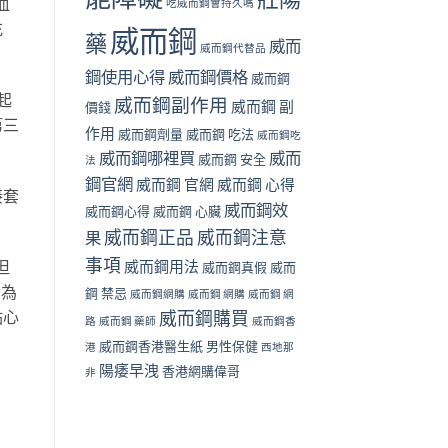
血
吃威而鋼會持久嗎
充
威而鋼
藥
威而
威而鋼代替品
鋼使用心得
威而鋼價格
威而鋼
起
威而鋼副作用
威而鋼 副
價錢
第三
作用
威而鋼劑量
威而鋼 吃法
威而鋼吃
威而鋼哪裡買
威而
威而鋼 安全
法
鋼官網
威而鋼 官網
威而鋼 心得
接套
威而鋼效
威而鋼心得
威而鋼 心臟
威而鋼正品
威而鋼注意
果
事項
但
威而鋼用法
威而鋼真假
威而
因為
鋼 禁忌
威而鋼網購
威而鋼 網購
威而鋼 網
點心
威而鋼購買
路
威而鋼 藥師
威而鋼香
威而鋼香港醫生紙
男性保健
港
西地那
陽痿早洩
香港網購偉哥
非