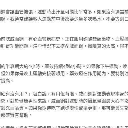
而鋼會讓血管擴張，運動時出汗量可能比平常多，如果沒有適當
明顯。我通常建議客人運動前中後都要少量多次喝水，不要等到
動前吃威而鋼：有心血管疾病史、正在服用硝酸鹽類藥物、血壓
的肝腎功能問題。這些情況下去搭配威而鋼，風險真的太高，得
的半衰期大約4小時，藥效持續4到6小時。如果你下午運動、晚
。但如果你是晚上運動完接著想用，藥效還在作用期內，要特別
會提高。
到底有沒有用？」坦白說，有用但有限。威而鋼對運動表現本身
研究，對於健康男性來說，威而鋼對運動時的攝氧量跟最大心率
復跟充血品質。如果你期待吃了跑步變快或舉更重，那可能會失
，那確實有幫助。