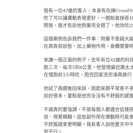
我有一位47歲的客人，本身有在練Cros
吃了可以讓運動表現更好，一開始直接吞1
問我，我才告訴他劑量完全錯了。他改吃2
這個案例告訴我們一件事：劑量不是越大
在高負荷狀態，加上藥物作用，身體需要
來講一個正面的例子。去年有位42歲的科
跑三次、每次5到6公里。他發現最近跟太
在慢跑前1小時吃，跑完回家洗完澡再進行
他試了兩週後回來說，跑起來跟平常差不
前好很多。重點是他完全沒有不舒服的感
不過真的要強調，不是每個人都適合這樣
良、視覺模糊。這些副作用在運動時可能
不舒服感會更明顯。我有客人說他夏天中
到不行。