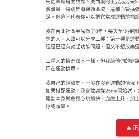
先從藥理角度說起。威而鋼的主要成分是Silde
液流量，特別是海綿體區域。這種血管擴
足。但這不代表你可以把它當成運動前補
我在台北社區藥局做了8年，每天至少接
想的人，大致可以分成三種：第一種是運
種是已經有勃起功能問題、但又不想放棄
三種人的情況都不一樣，但我給他們的建
用在運動情境。
我自己的經驗是，一般在沒有運動的情況下，
如果搭配運動，我會建議從25mg開始試，
運動本身就會讓心跳加快、血壓上升，加
悸或頭暈。
🔥