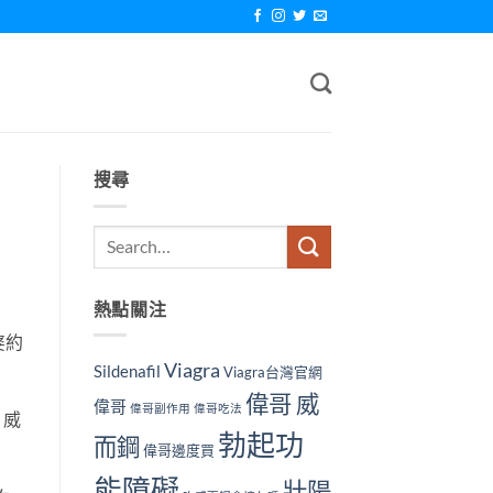
搜尋
熱點關注
婆約
Viagra
Sildenafil
Viagra台灣官網
偉哥 威
偉哥
偉哥副作用
偉哥吃法
：威
勃起功
而鋼
偉哥邊度買
能障礙
壯陽