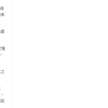
覺得
他來
統處
定慢
，
吃之
不
步，
尷尬