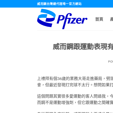
跳
威而鋼台灣總代理唯一官方網站
轉
至
首頁
內
容
威而鋼跟運動表現
PO
上禮拜有個36歲的業務大哥走進藥局，劈
會，但最近發現打完球不太行。想問如果
這個問題其實很多愛運動的客人問過我，
而鋼不是運動增強劑，但它跟運動之間確