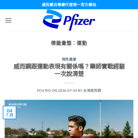
跳
威而鋼台灣總代理唯一官方網站
轉
至
內
容
標籤彙整：
運動
两性健康
威而鋼跟運動表現有關係嗎？藥師實戰經驗
一次說清楚
POSTED ON
2026-07-04
BY
台灣威而鋼
04
7 月