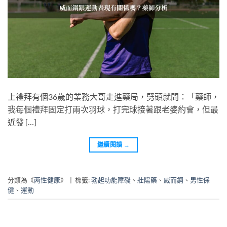
上禮拜有個36歲的業務大哥走進藥局，劈頭就問：「藥師，
我每個禮拜固定打兩次羽球，打完球接著跟老婆約會，但最
近發 […]
繼續閱讀
→
分類為《
两性健康
》
|
標籤:
勃起功能障礙
、
壯陽藥
、
威而鋼
、
男性保
健
、
運動