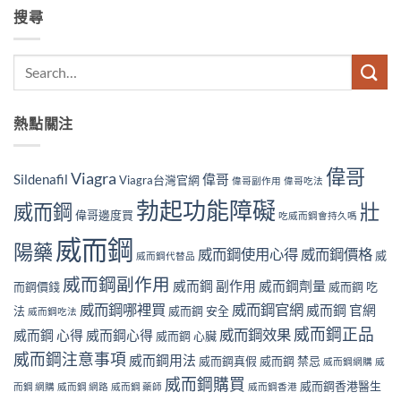
搜尋
熱點關注
偉哥
Viagra
Sildenafil
偉哥
Viagra台灣官網
偉哥副作用
偉哥吃法
勃起功能障礙
威而鋼
壯
偉哥邊度買
吃威而鋼會持久嗎
威而鋼
陽藥
威而鋼使用心得
威而鋼價格
威
威而鋼代替品
威而鋼副作用
威而鋼 副作用
威而鋼劑量
而鋼價錢
威而鋼 吃
威而鋼哪裡買
威而鋼官網
威而鋼 官網
法
威而鋼 安全
威而鋼吃法
威而鋼正品
威而鋼效果
威而鋼 心得
威而鋼心得
威而鋼 心臟
威而鋼注意事項
威而鋼用法
威而鋼真假
威而鋼 禁忌
威而鋼網購
威
威而鋼購買
威而鋼香港醫生
而鋼 網購
威而鋼 網路
威而鋼 藥師
威而鋼香港