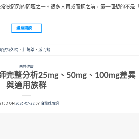
最常被問到的問題之一。很多人買威而鋼之前，第一個想的不是
繼續閱讀
→
鋼會持久嗎
、
壯陽藥
、
威而鋼
两性健康
整分析25mg、50mg、100mg差異
與適用族群
STED ON
2026-07-22
BY
台灣威而鋼