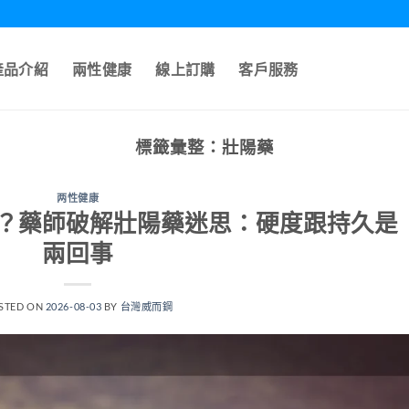
產品介紹
兩性健康
線上訂購
客戶服務
標籤彙整：
壯陽藥
两性健康
？藥師破解壯陽藥迷思：硬度跟持久是
兩回事
STED ON
2026-08-03
BY
台灣威而鋼