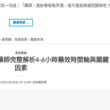
是同一句話：「藥師，我好像有點早洩，是不是該買威而鋼來吃
繼續閱讀
→
、
威而鋼
、
早洩改善
、
陽痿早洩
两性健康
師完整解析4-6小時藥效時間軸與關鍵
因素
STED ON
2026-07-23
BY
台灣威而鋼