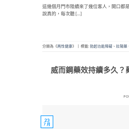
這幾個月門市陸續來了幾位客人，開口都
說真的，每次聽 […]
分類為《
两性健康
》
|
標籤:
勃起功能障礙
、
壯陽藥
威而鋼藥效持續多久？藥
PO
23
7 月