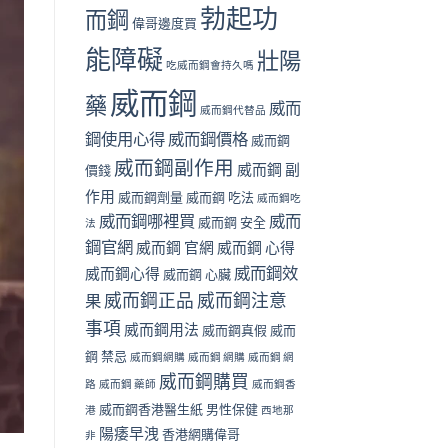
勃起功
而鋼
偉哥邊度買
能障礙
壯陽
吃威而鋼會持久嗎
威而鋼
藥
威而
威而鋼代替品
鋼使用心得
威而鋼價格
威而鋼
威而鋼副作用
威而鋼 副
價錢
作用
威而鋼劑量
威而鋼 吃法
威而鋼吃
威而鋼哪裡買
威而
威而鋼 安全
法
鋼官網
威而鋼 官網
威而鋼 心得
威而鋼效
威而鋼心得
威而鋼 心臟
威而鋼正品
威而鋼注意
果
事項
威而鋼用法
威而鋼真假
威而
鋼 禁忌
威而鋼網購
威而鋼 網購
威而鋼 網
威而鋼購買
路
威而鋼 藥師
威而鋼香
威而鋼香港醫生紙
男性保健
港
西地那
陽痿早洩
香港網購偉哥
非