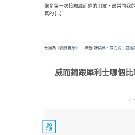
很多第一次接觸威而鋼的朋友，最常問我的一
真的 […]
分類為《
两性健康
》
|
標籤:
壯陽藥
、
威而鋼
、
威而
威而鋼跟犀利士哪個比
PO
20
7 月