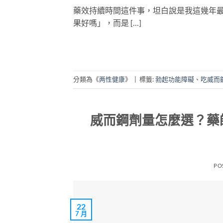
藥效持續時間這件事，坦白說是我這幾年
果好嗎」，而是 […]
分類為《
两性健康
》
|
標籤:
勃起功能障礙
、
吃威而
威而鋼劑量怎麼選？藥師完
PO
22
7 月