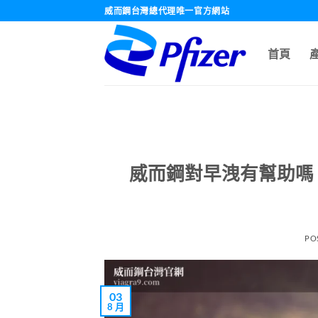
跳
威而鋼台灣總代理唯一官方網站
轉
至
首頁
內
容
威而鋼對早洩有幫助嗎
PO
03
8 月