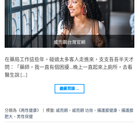
在藥局工作這些年，碰過太多客人走進來，支支吾吾半天才
問：「藥師，我一直有個困擾…晚上一直起來上廁所，去看
醫生說 […]
繼續閱讀
→
分類為《
两性健康
》
|
標籤:
威而鋼
、
威而鋼 功效
、
攝護腺健康
、
攝護腺
肥大
、
男性保健