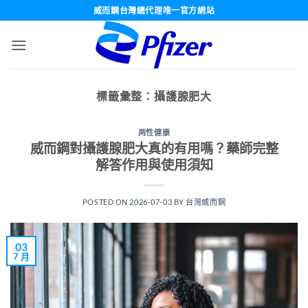
跳
威而鋼台灣總代理唯一官方網站
轉
至
內
容
標籤彙整：
攝護腺肥大
两性健康
威而鋼對攝護腺肥大真的有用嗎？藥師完整
解答作用與使用須知
POSTED ON
2026-07-03
BY
台灣威而鋼
03
7 月