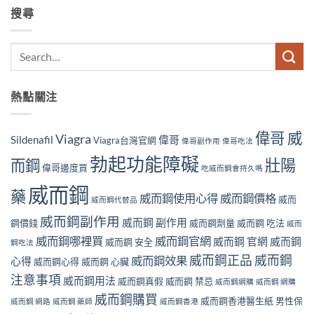
搜尋
熱點關注
偉哥 威
Viagra
Sildenafil
偉哥
Viagra台灣官網
偉哥副作用
偉哥吃法
勃起功能障礙
壯陽
而鋼
偉哥邊度買
吃威而鋼會持久嗎
威而鋼
藥
威而鋼使用心得
威而鋼價格
威而
威而鋼代替品
威而鋼副作用
威而鋼 副作用
鋼價錢
威而鋼劑量
威而鋼 吃法
威而
威而鋼哪裡買
威而鋼官網
威而鋼 官網
威而鋼
威而鋼 安全
鋼吃法
威而鋼正品
威而鋼
威而鋼效果
心得
威而鋼心得
威而鋼 心臟
注意事項
威而鋼用法
威而鋼真假
威而鋼 禁忌
威而鋼網購
威而鋼 網購
威而鋼購買
威而鋼香港醫生紙
男性保
威而鋼 網路
威而鋼 藥師
威而鋼香港