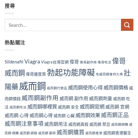
搜尋
熱點關注
偉哥
Viagra
Sildenafil
偉哥
Viagra台灣官網
偉哥副作用
偉哥吃法
勃起功能障礙
威而鋼
壯
偉哥邊度買
吃威而鋼會持久嗎
威而鋼
陽藥
威而鋼使用心得
威而鋼價格
威
威而鋼代替品
威而鋼副作用
威而鋼 副作用
威而鋼劑量
而鋼價錢
威而鋼 吃
威而鋼哪裡買
威而鋼官網
威而鋼 官網
法
威而鋼 安全
威而鋼吃法
威而鋼正品
威而鋼效果
威而鋼 心得
威而鋼心得
威而鋼 心臟
威而鋼注意事項
威而鋼用法
威而鋼真假
威而鋼 禁忌
威而鋼網購
威
威而鋼購買
威而鋼香港醫生
而鋼 網購
威而鋼 網路
威而鋼 藥師
威而鋼香港