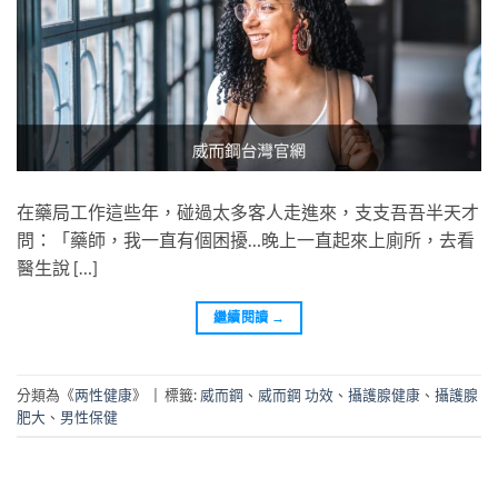
在藥局工作這些年，碰過太多客人走進來，支支吾吾半天才
問：「藥師，我一直有個困擾…晚上一直起來上廁所，去看
醫生說 […]
繼續閱讀
→
分類為《
两性健康
》
|
標籤:
威而鋼
、
威而鋼 功效
、
攝護腺健康
、
攝護腺
肥大
、
男性保健