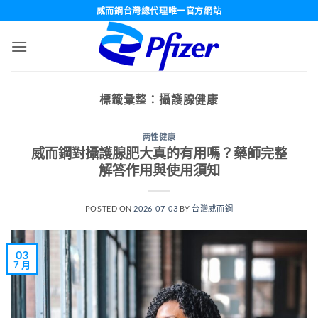
跳
威而鋼台灣總代理唯一官方網站
轉
至
內
容
標籤彙整：
攝護腺健康
两性健康
威而鋼對攝護腺肥大真的有用嗎？藥師完整
解答作用與使用須知
POSTED ON
2026-07-03
BY
台灣威而鋼
03
7 月